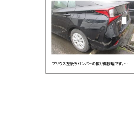
プリウス左後ろバンパ－の擦り傷修理です。…