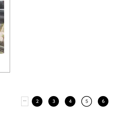
...
2
3
4
5
6