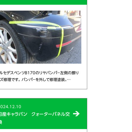
ルセデスベンツB170のリヤバンパ－左側の擦り
ズ修理です。 バンパ－を外して修理塗装。…
024.12.10
日産キャラバン クォーターパネル交
換