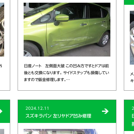
外
日産ノート 左側面大破 この凹み方ですとドアは前
後とも交換になります。 サイドステップも損傷してい
メ
ますので鈑金修理します。…
キ
2024.12.11
2
スズキラパン 左リヤドア凹み修理