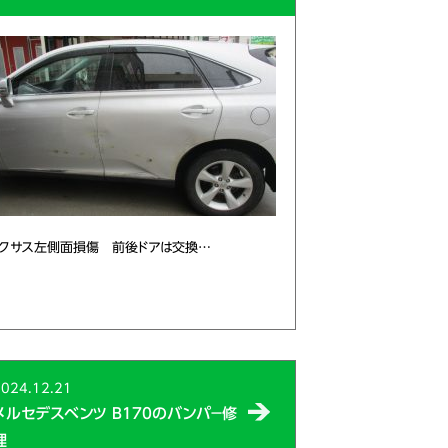
クサス左側面損傷 前後ドアは交換…
024.12.21
メルセデスベンツ B170のバンパ－修
理