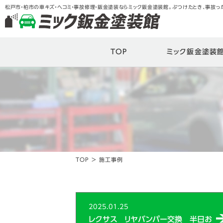
松戸市・柏市の車キズ・ヘコミ・事故修理・鈑金塗装ならミック鈑金塗装館。ぶつけたとき、事故っ
TOP
ミック鈑金塗装館
TOP
>
施工事例
2025.01.25
レクサス リヤバンパー交換 半日お