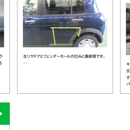
ラ
左リヤドアとフェンダーモールの凹みと傷修理です。
る
…
キ
交
す
パ